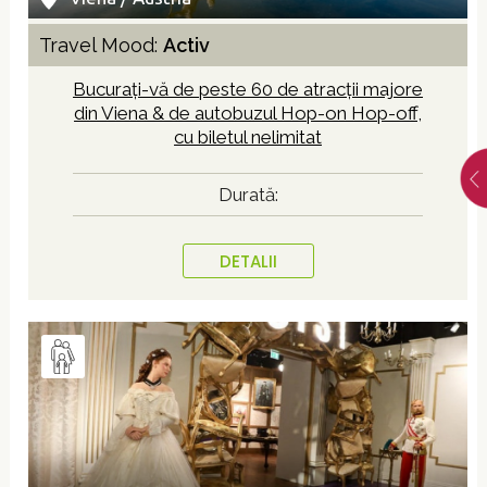
Travel Mood:
Activ
Bucurați-vă de peste 60 de atracții majore
din Viena & de autobuzul Hop-on Hop-off,
cu biletul nelimitat
Durată:
DETALII