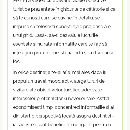
Pentru a vedea cu adevărat acele obiective
turistice prezentate în ghidurile de călătorie și ca
să le cunoști cum se cuvine, în detaliu, se
impune să folosești cunoștințele prețioase ale
unui ghid. Lasă-l să-ți dezvăluie lucrurile
esențiale și nu rata informațiile care te fac să
înțelegi în profunzime istoria, arta și cultura unui
loc.
În orice destinație te-ai afla, mai ales dacă îți
propui un travel mood activ, alege tururi de
vizitare ale obiectivelor turistice adecvate
intereselor, preferințelor și nevoilor tale. Astfel,
economisești timp, concentrezi informațiile și ai
din start o perspectivă locală asupra destinției –
iar acestea sunt beneficii de neegalat pentru o