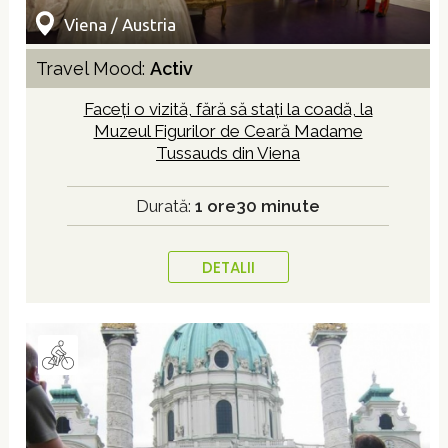
Viena / Austria
Travel Mood:
Activ
Faceți o vizită, fără să stați la coadă, la
Muzeul Figurilor de Ceară Madame
Tussauds din Viena
Durată:
1 ore30 minute
DETALII