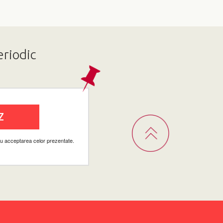
eriodic
cu acceptarea celor prezentate.