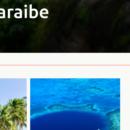
araibe