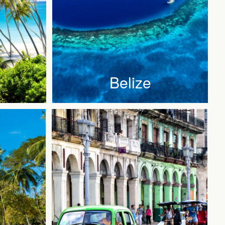
s
Belize