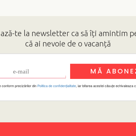
ză-te la newsletter ca să îți amintim p
că ai nevoie de o vacanță
e conform precizărilor din
Politica de confidențialitate
, iar bifarea acestei căsuțe echivaleaza 