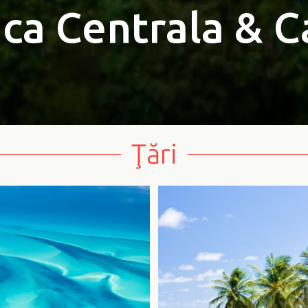
ca Centrala & C
Ţări