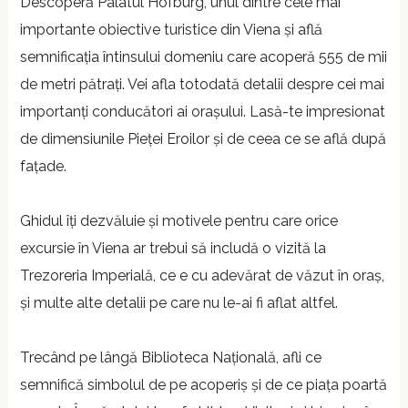
Descoperă Palatul Hofburg, unul dintre cele mai
importante obiective turistice din Viena și află
semnificația întinsului domeniu care acoperă 555 de mii
de metri pătrați. Vei afla totodată detalii despre cei mai
importanți conducători ai orașului. Lasă-te impresionat
de dimensiunile Pieței Eroilor și de ceea ce se află după
fațade.
Ghidul îți dezvăluie și motivele pentru care orice
excursie în Viena ar trebui să includă o vizită la
Trezoreria Imperială, ce e cu adevărat de văzut în oraș,
și multe alte detalii pe care nu le-ai fi aflat altfel.
Trecând pe lângă Biblioteca Națională, afli ce
semnifică simbolul de pe acoperiș și de ce piața poartă