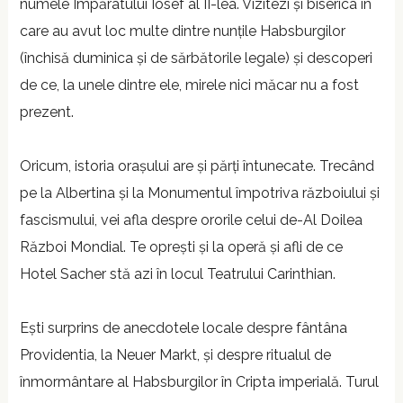
numele Împăratului Iosef al II-lea. Vizitezi și biserica în
care au avut loc multe dintre nunțile Habsburgilor
(închisă duminica și de sărbătorile legale) și descoperi
de ce, la unele dintre ele, mirele nici măcar nu a fost
prezent.
Oricum, istoria orașului are și părți întunecate. Trecând
pe la Albertina și la Monumentul împotriva războiului și
fascismului, vei afla despre ororile celui de-Al Doilea
Război Mondial. Te oprești și la operă și afli de ce
Hotel Sacher stă azi în locul Teatrului Carinthian.
Ești surprins de anecdotele locale despre fântâna
Providentia, la Neuer Markt, și despre ritualul de
înmormântare al Habsburgilor în Cripta imperială. Turul