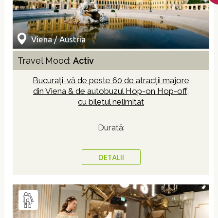
Viena / Austria
Travel Mood:
Activ
Bucurați-vă de peste 60 de atracții majore
din Viena & de autobuzul Hop-on Hop-off,
cu biletul nelimitat
Durată:
DETALII