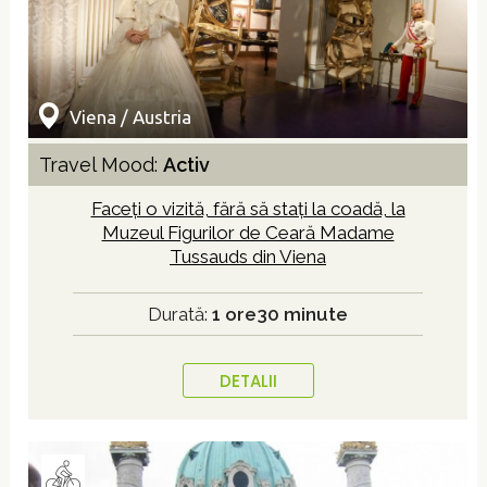
Viena / Austria
Travel Mood:
Activ
Faceți o vizită, fără să stați la coadă, la
Muzeul Figurilor de Ceară Madame
Tussauds din Viena
Durată:
1 ore30 minute
DETALII