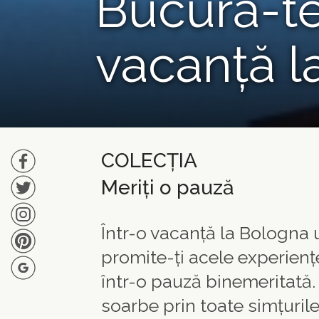
Bucură-te
vacanță l
COLECȚIA
Meriți o pauză
Într-o vacanță la Bologna ui
promite-ți acele experienț
într-o pauză binemeritată.
soarbe prin toate simțurile