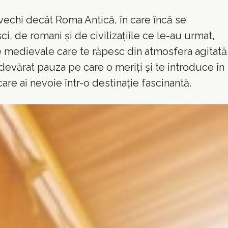
vechi decât Roma Antică, în care încă se
i, de romani și de civilizațiile ce le-au urmat,
le medievale care te răpesc din atmosfera agitată
devărat pauza pe care o meriți și te introduce în
are ai nevoie într-o destinație fascinantă.