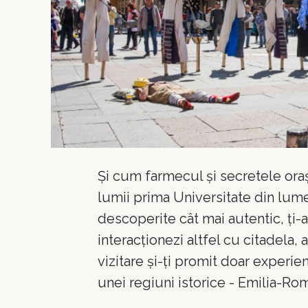
Și cum farmecul și secretele oraș
lumii prima Universitate din lum
descoperite cât mai autentic, ți-
interacționezi altfel cu citadela, a
vizitare și-ți promit doar experie
unei regiuni istorice - Emilia-Ro