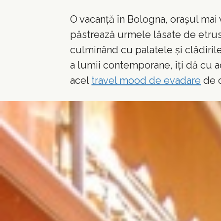
O vacanță în Bologna, orașul mai 
păstrează urmele lăsate de etrusc
culminând cu palatele și clădiri
a lumii contemporane, îți dă cu a
acel
travel mood de evadare
de c