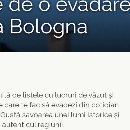
 de o evadare
a Bologna
tă de listele cu lucruri de văzut și
e care te fac să evadezi din cotidian
 Gustă savoarea unei lumi istorice și
 autenticul regiunii.