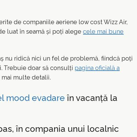
erite de companiile aeriene low cost Wizz Air,
 de luat în seamă și poți alege
cele mai bune
aș nu ridică nici un fel de problemă, fiindcă poți
i. Trebuie doar să consulți
pagina oficială a
 mai multe detalii.
el mood evadare
în vacanță la
pas, în compania unui localnic