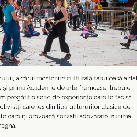
ului, a cărui moștenire culturală fabuloasă a da
e și prima Academie de arte frumoase, trebuie
am pregătit o serie de experiențe care te fac să
ctivități care ies din tiparul tururilor clasice de
nțe care îți provoacă senzații adevărate în inima
magna.